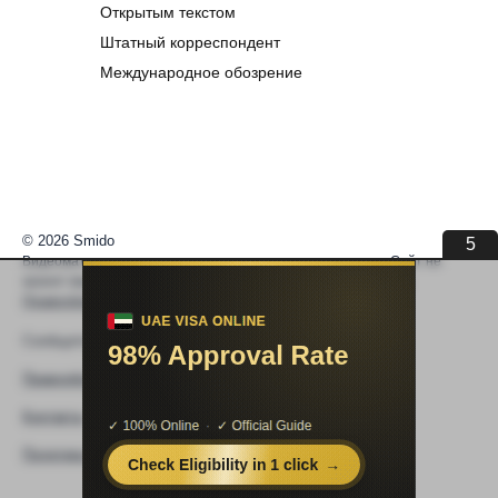
Открытым текстом
Штатный корреспондент
Международное обозрение
© 2026 Smido
5
Видеоматериалы встраиваются из открытых источников. Сайт не
хранит видео. По вопросам авторских прав —
help@smido.ru
.
Правообладателям
Сообщите нам если
Видео не работает
Правообладателям
Контакты
Политика конфиденциальности