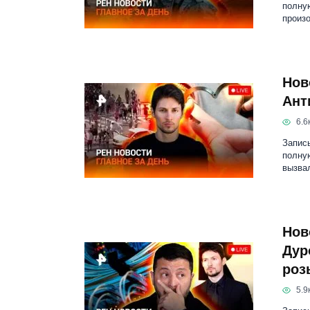
полну
произ
Нов
Ант
6.6к
Запись
полную
вызва
Нов
Дур
роз
5.9к