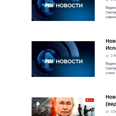
Видеоз
Смотр
самол
Нов
Исп
2.9к
Видеоз
Смотр
стало 
Нов
(ви
3.5к