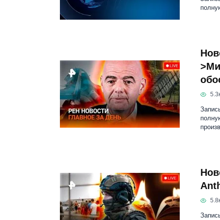
полную
Нов
>Ми
обо
5.3к
Запись
полну
произв
Нов
Ant
5.8к
Запись