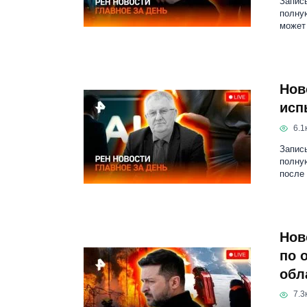
Запись
полну
может
Нов
исп
6.1к
Запись
полную
после
Нов
по 
обл
7.3к