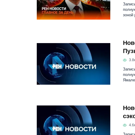
Запись
полную
зоной 
Нов
Пуз
3.8к
Запись
полну
Ямале
Нов
сэк
4.6к
Запись