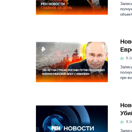
Запись
полную
объек
Нов
Евр
6.1к
Запись
полную
при в
Нов
Уби
8.1к
Запись