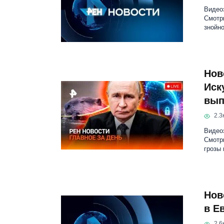
Видеоз
Смотр
знойн
Нов
Иск
вып
2.3к
Видеоз
Смотр
грозы 
Нов
в Е
2.6к