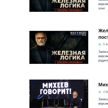
верси
элит
Жел
пос
5.4к
Запис
версию
родит
Мих
2.6к
Запись
верси