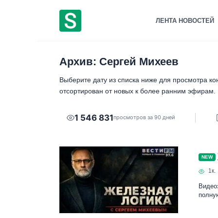
Перейти
к
ЛЕНТА НОВОСТЕЙ
содержанию
Архив: Сергей Михеев
Выберите дату из списка ниже для просмотра к
отсортирован от новых к более ранним эфирам.
1 546 831
просмотров за 90 дней
NEW
1к.
Видеоз
полную