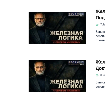
Жел
Под
7.7к
Запис
версию
отказ
Жел
Док
8.9к
Запис
версию