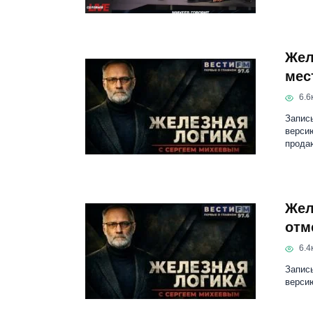
Жел
мес
6.6к
Запис
версию
продаю
Жел
отм
6.4к
Запис
версию