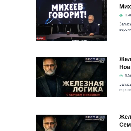
Мих
3.4к
Запись
верси
Жел
Нов
9.5к
Запис
версию
Жел
Сем