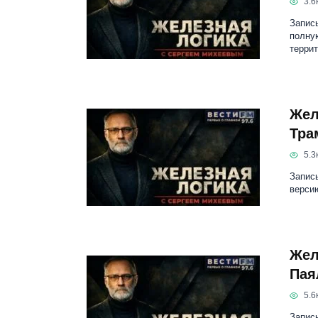
3.6к
Запись
полную
терри
Жел
Тра
5.3к
Запис
версию
Жел
Пая
5.6к
Запис