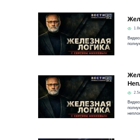
Жел
1.8к
Видеоз
полну
Жел
Неп
2.5к
Видеоз
полную
непло