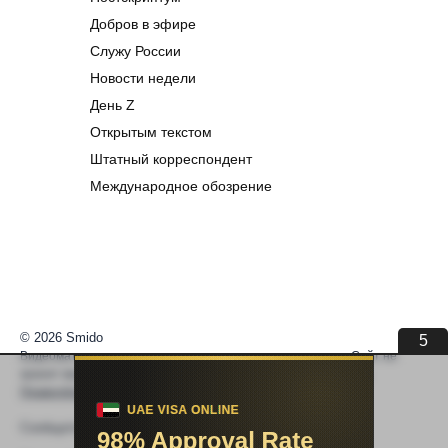
Добров в эфире
Служу России
Новости недели
День Z
Открытым текстом
Штатный корреспондент
Международное обозрение
© 2026 Smido
4
Видеоматериалы встраиваются из открытых источников. Сайт не
хранит видео. По вопросам авторских прав —
help@smido.ru
.
Правообладателям
Сообщите нам если
Видео не работает