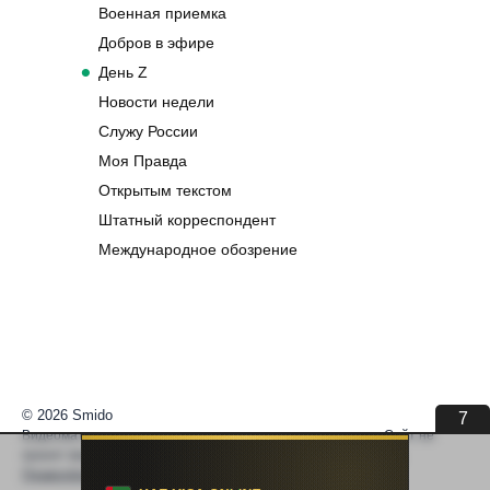
Военная приемка
Добров в эфире
День Z
Новости недели
Служу России
Моя Правда
Открытым текстом
Штатный корреспондент
Международное обозрение
© 2026 Smido
6
Видеоматериалы встраиваются из открытых источников. Сайт не
хранит видео. По вопросам авторских прав —
help@smido.ru
.
Правообладателям