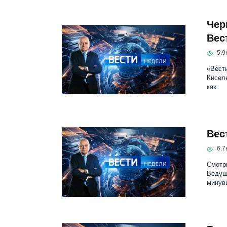
Чер
Вес
5.9к
«Вести
Кисел
как
Вес
6.7к
Смотри
Ведущ
минув