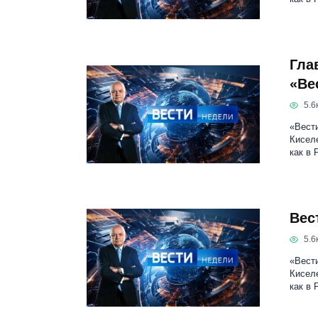
Гла
«Ве
5.6к
«Вести
Кисел
как в 
Вес
5.6к
«Вести
Кисел
как в 