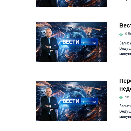
Вес
9.5к
Запись
Ведущ
минув
Пер
нед
9к.
Запись
Ведущ
минув