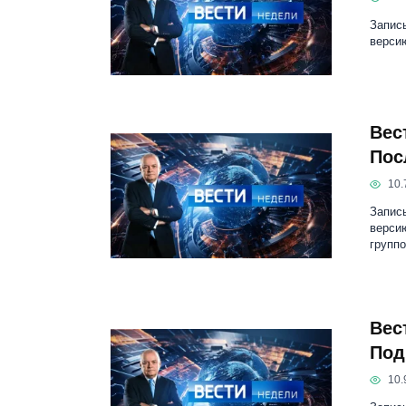
Запись
версию
Вес
Пос
10.
Запись
версию
групп
Вес
Под
10.