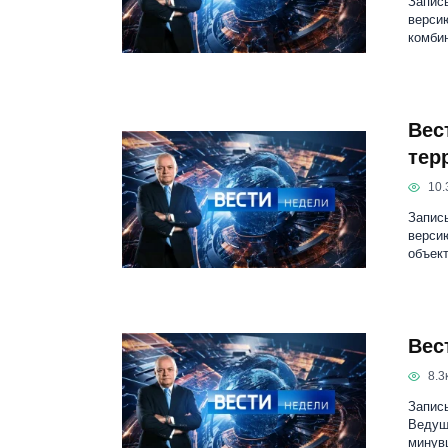
Запись
версию
комби
Вес
тер
10.
Запись
версию
объект
Вес
8.3к
Запись
Ведущ
минув