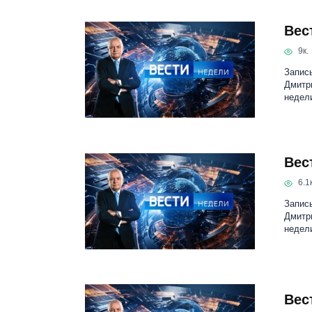
Вес
9к.
Запись
Дмитр
недел
Вес
6.1к
Запись
Дмитр
недел
Вес