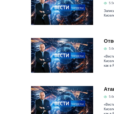
5.5к
Запись
Кисел
Отв
5.6к
«Вести
Кисел
как в 
Ата
5.6к
«Вести
Кисел
как в 