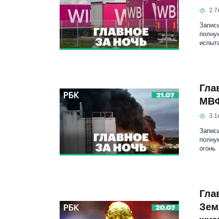
2.7к
Запись
полну
испыт
Гла
МВФ
3.1к
Запись
полну
огонь
Гла
Зем