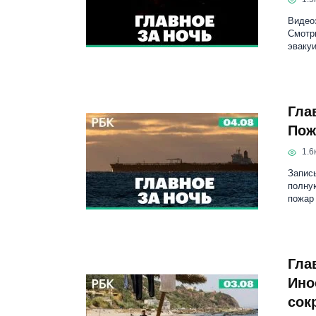
Видеоз
Смотр
эваку
Гла
Пож
1.6к
Запись
полну
пожар
Гла
Ино
сок