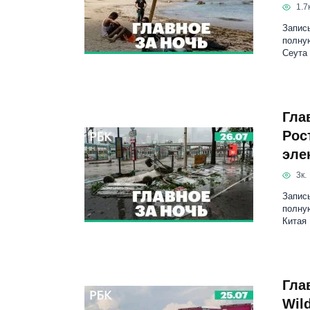
1.7к
Запись
полную
Сеута
Гла
Рос
эле
3к.
Запись
полную
Китая
Гла
Wil