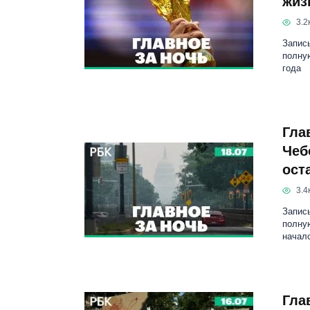
жиз
3.2к
Запись
полну
года
Гла
Чеб
ост
3.4к
Запись
полну
начал
Гла