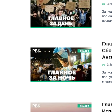
3.5к
Запись
полную
пропа
Гла
Сбо
Анг
3.3к
Запись
полну
впервы
Гла
Исп