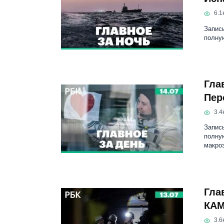
6.1к
Запись
полну
Гла
Пер
3.4к
Запись
полную
макро
Гла
КАМ
3.6к