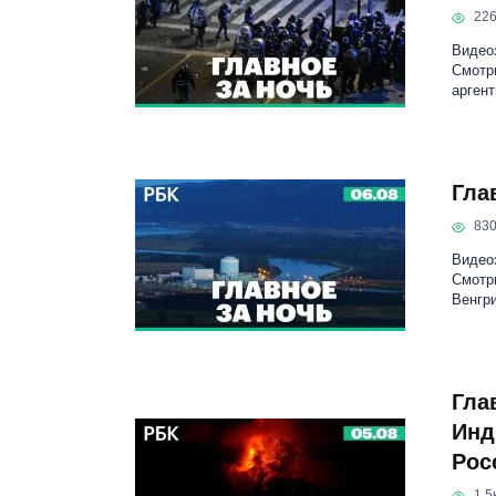
22
Видеоз
Смотр
аргент
Гла
83
Видеоз
Смотри
Венгр
Гла
Инд
Рос
1.5к