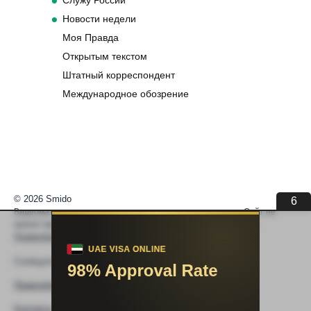
Служу России
Новости недели
Моя Правда
Открытым текстом
Штатный корреспондент
Международное обозрение
© 2026 Smido
5
Видеоматериалы встраиваются из открытых источников. Сайт не
хранит видео. По вопросам авторских прав —
help@smido.ru
.
Правообладателям
Сообщите нам если
Видео не работает
Правообладателям
Контакты