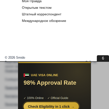
Моя Правда
Открытым текстом
Штатный корреспондент
Международное обозрение
© 2026 Smido
6
Видеоматериалы встраиваются из открытых источников. Сайт не
хранит видео. По вопросам авторских прав —
help@smido.ru
.
Правообладателям
Сообщите нам если
Видео не работает
Правообладателям
Контакты
Политика конфиденциальности