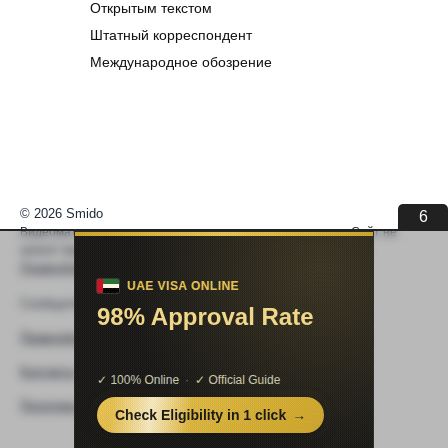
Открытым текстом
Штатный корреспондент
Международное обозрение
© 2026 Smido
5
Видеоматериалы встраиваются из открытых источников. Сайт не
хранит видео. По вопросам авторских прав —
help@smido.ru
.
Правообладателям
Сообщите нам если
Видео не работает
Правообладателям
Контакты
Политика конфиденциальности