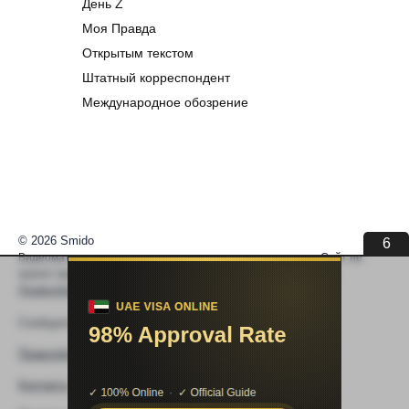
День Z
Моя Правда
Открытым текстом
Штатный корреспондент
Международное обозрение
© 2026 Smido
6
Видеоматериалы встраиваются из открытых источников. Сайт не
хранит видео. По вопросам авторских прав —
help@smido.ru
.
Правообладателям
Сообщите нам если
Видео не работает
Правообладателям
Контакты