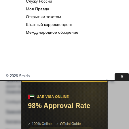
Служу России
Моя Правда
Открытым текстом
Штатный корреспондент
Международное обозрение
© 2026 Smido
6
Видеоматериалы встраиваются из открытых источников. Сайт не
хранит видео. По вопросам авторских прав —
help@smido.ru
.
Правообладателям
Сообщите нам если
Видео не работает
Правообладателям
Контакты