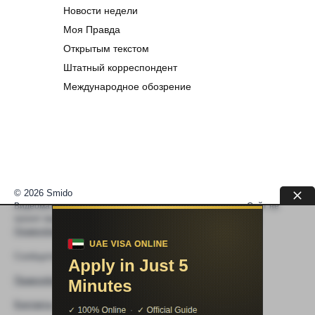
Новости недели
Моя Правда
Открытым текстом
Штатный корреспондент
Международное обозрение
© 2026 Smido
Видеоматериалы встраиваются из открытых источников. Сайт не
хранит видео. По вопросам авторских прав —
help@smido.ru
.
Правообладателям
Сообщите нам если
Видео не работает
Правообладателям
Контакты