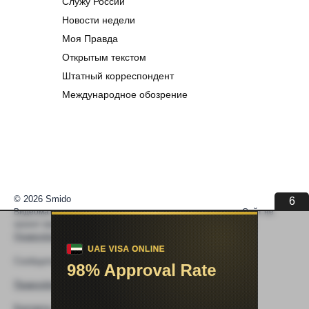
Служу России
Новости недели
Моя Правда
Открытым текстом
Штатный корреспондент
Международное обозрение
© 2026 Smido
6
Видеоматериалы встраиваются из открытых источников. Сайт не
хранит видео. По вопросам авторских прав —
help@smido.ru
.
Правообладателям
Сообщите нам если
Видео не работает
Правообладателям
Контакты