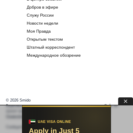
Добров в эфире
Служу России
Новости недели
Моя Правда
Открытым текстом
Штатный корреспондент
Международное обозрение
© 2026 Smido
Видеоматериалы встраиваются из открытых источников. Сайт не
хранит видео. По вопросам авторских прав —
help@smido.ru
.
Правообладателям
Сообщите нам если
Видео не работает