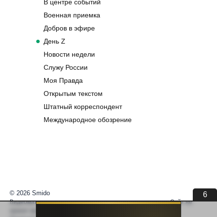
В центре событий
Военная приемка
Добров в эфире
День Z
Новости недели
Служу России
Моя Правда
Открытым текстом
Штатный корреспондент
Международное обозрение
© 2026 Smido
6
Видеоматериалы встраиваются из открытых источников. Сайт не
хранит видео. По вопросам авторских прав —
help@smido.ru
.