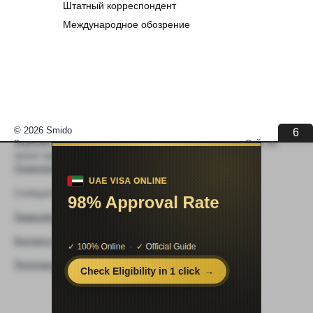
Штатный корреспондент
Международное обозрение
© 2026 Smido
6
Видеоматериалы встраиваются из открытых источников. Сайт не
хранит видео. По вопросам авторских прав —
help@smido.ru
.
Правообладателям
Сообщите нам если
Видео не работает
Правообладателям
Контакты
Политика конфиденциальности