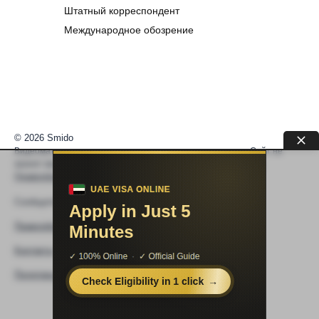
Штатный корреспондент
Международное обозрение
© 2026 Smido
Видеоматериалы встраиваются из открытых источников. Сайт не
хранит видео. По вопросам авторских прав —
help@smido.ru
.
Правообладателям
Сообщите нам если
Видео не работает
Правообладателям
Контакты
Политика конфиденциальности