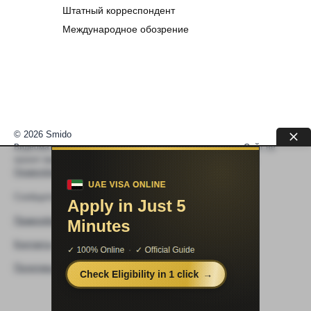
Штатный корреспондент
Международное обозрение
© 2026 Smido
Видеоматериалы встраиваются из открытых источников. Сайт не
хранит видео. По вопросам авторских прав —
help@smido.ru
.
Правообладателям
Сообщите нам если
Видео не работает
Правообладателям
Контакты
Политика конфиденциальности