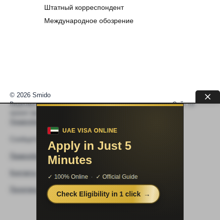
Штатный корреспондент
Международное обозрение
© 2026 Smido
Видеоматериалы встраиваются из открытых источников. Сайт не
хранит видео. По вопросам авторских прав —
help@smido.ru
.
Правообладателям
Сообщите нам если
Видео не работает
Правообладателям
Контакты
Политика конфиденциальности