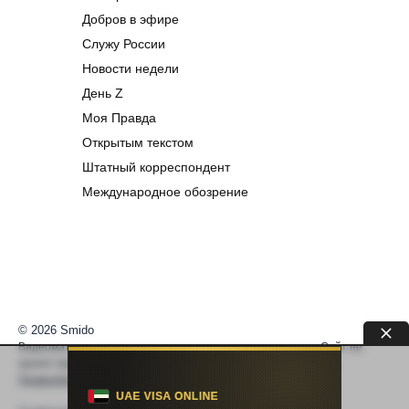
Добров в эфире
Служу России
Новости недели
День Z
Моя Правда
Открытым текстом
Штатный корреспондент
Международное обозрение
© 2026 Smido
Видеоматериалы встраиваются из открытых источников. Сайт не
хранит видео. По вопросам авторских прав —
help@smido.ru
.
Правообладателям