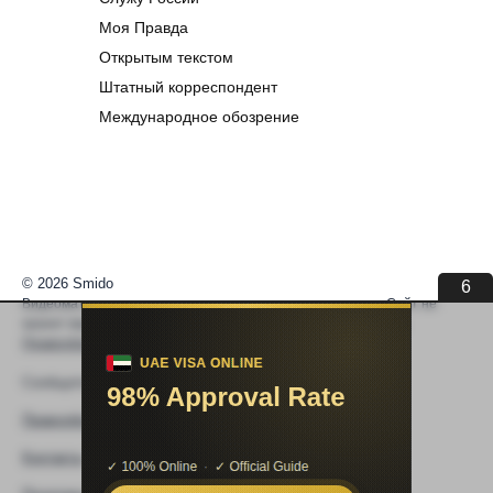
Моя Правда
Открытым текстом
Штатный корреспондент
Международное обозрение
© 2026 Smido
6
Видеоматериалы встраиваются из открытых источников. Сайт не
хранит видео. По вопросам авторских прав —
help@smido.ru
.
Правообладателям
Сообщите нам если
Видео не работает
Правообладателям
Контакты