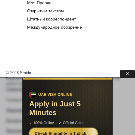
Моя Правда
Открытым текстом
Штатный корреспондент
Международное обозрение
© 2026 Smido
Видеоматериалы встраиваются из открытых источников. Сайт не
хранит видео. По вопросам авторских прав —
help@smido.ru
.
Правообладателям
Сообщите нам если
Видео не работает
Правообладателям
Контакты
Политика конфиденциальности