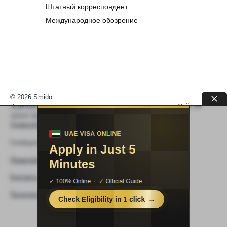
Штатный корреспондент
Международное обозрение
© 2026 Smido
Видеоматериалы встраиваются из открытых источников. Сайт не
хранит видео. По вопросам авторских прав —
help@smido.ru
.
Правообладателям
Сообщите нам если
Видео не работает
Правообладателям
Контакты
Политика конфиденциальности