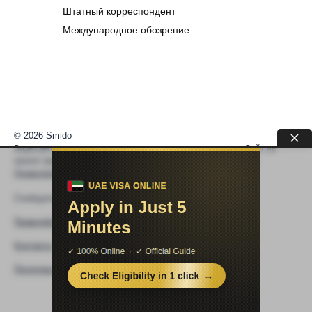
Штатный корреспондент
Международное обозрение
© 2026 Smido
Видеоматериалы встраиваются из открытых источников. Сайт не
хранит видео. По вопросам авторских прав —
help@smido.ru
.
Правообладателям
Сообщите нам если
Видео не работает
Правообладателям
Контакты
Политика конфиденциальности