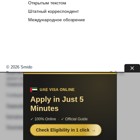
Открытым текстом
Штатный корреспондент
Международное обозрение
© 2026 Smido
Видеоматериалы встраиваются из открытых источников. Сайт не
хранит видео. По вопросам авторских прав —
help@smido.ru
.
Правообладателям
Сообщите нам если
Видео не работает
Правообладателям
Контакты
Политика конфиденциальности