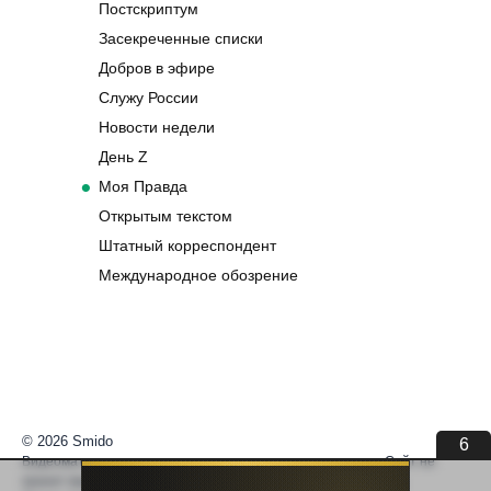
Постскриптум
Засекреченные списки
Добров в эфире
Служу России
Новости недели
День Z
Моя Правда
Открытым текстом
Штатный корреспондент
Международное обозрение
© 2026 Smido
6
Видеоматериалы встраиваются из открытых источников. Сайт не
хранит видео. По вопросам авторских прав —
help@smido.ru
.