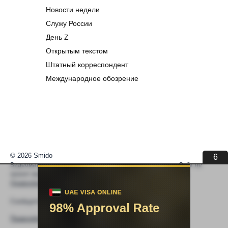
Новости недели
Служу России
День Z
Открытым текстом
Штатный корреспондент
Международное обозрение
© 2026 Smido
6
Видеоматериалы встраиваются из открытых источников. Сайт не
хранит видео. По вопросам авторских прав —
help@smido.ru
.
Правообладателям
Сообщите нам если
Видео не работает
Правообладателям