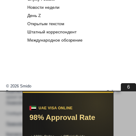
Новости недели
День Z
Открытым текстом
Штатный корреспондент
Международное обозрение
© 2026 Smido
6
Видеоматериалы встраиваются из открытых источников. Сайт не
хранит видео. По вопросам авторских прав —
help@smido.ru
.
Правообладателям
Сообщите нам если
Видео не работает
Правообладателям
Контакты