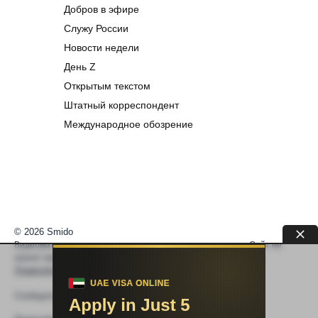
Добров в эфире
Служу России
Новости недели
День Z
Открытым текстом
Штатный корреспондент
Международное обозрение
© 2026 Smido
Видеоматериалы встраиваются из открытых источников. Сайт не
хранит видео. По вопросам авторских прав —
help@smido.ru
.
Правообладателям
Сообщите нам если
Видео не работает