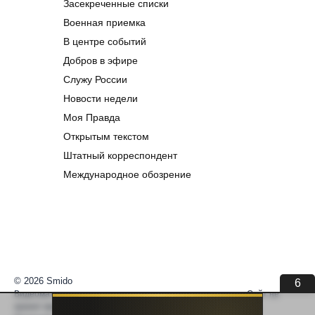
Засекреченные списки
Военная приемка
В центре событий
Добров в эфире
Служу России
Новости недели
Моя Правда
Открытым текстом
Штатный корреспондент
Международное обозрение
© 2026 Smido
6
Видеоматериалы встраиваются из открытых источников. Сайт не
хранит видео. По вопросам авторских прав —
help@smido.ru
.