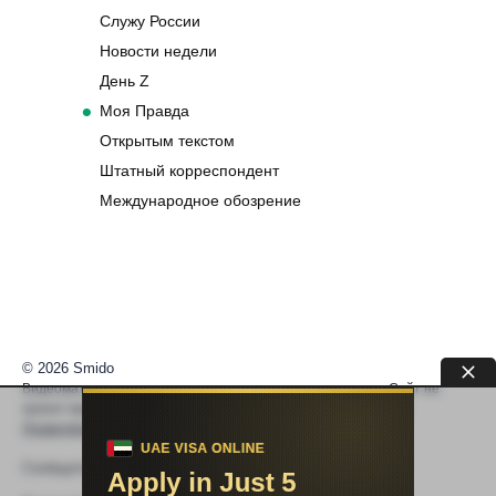
Служу России
Новости недели
День Z
Моя Правда
Открытым текстом
Штатный корреспондент
Международное обозрение
© 2026 Smido
Видеоматериалы встраиваются из открытых источников. Сайт не
хранит видео. По вопросам авторских прав —
help@smido.ru
.
Правообладателям
Сообщите нам если
Видео не работает