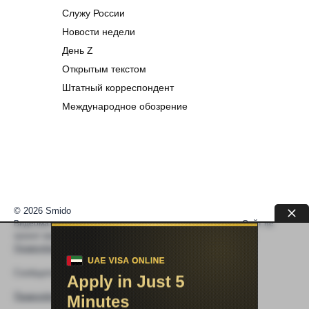
Служу России
Новости недели
День Z
Открытым текстом
Штатный корреспондент
Международное обозрение
© 2026 Smido
Видеоматериалы встраиваются из открытых источников. Сайт не
хранит видео. По вопросам авторских прав —
help@smido.ru
.
Правообладателям
Сообщите нам если
Видео не работает
Правообладателям