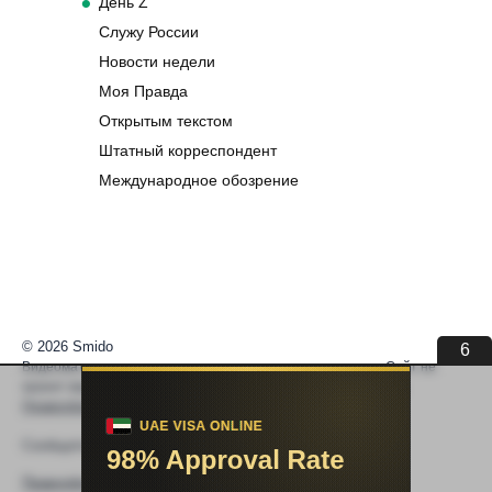
День Z
Служу России
Новости недели
Моя Правда
Открытым текстом
Штатный корреспондент
Международное обозрение
© 2026 Smido
6
Видеоматериалы встраиваются из открытых источников. Сайт не
хранит видео. По вопросам авторских прав —
help@smido.ru
.
Правообладателям
Сообщите нам если
Видео не работает
Правообладателям