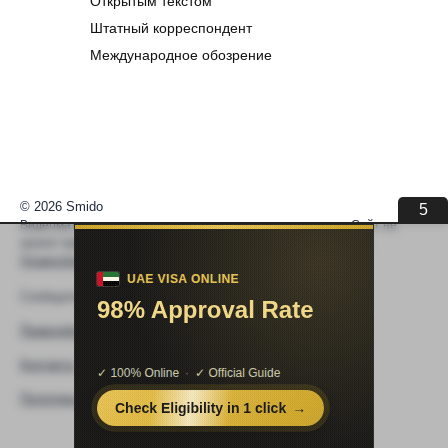
Открытым текстом
Штатный корреспондент
Международное обозрение
© 2026 Smido
5
Видеоматериалы встраиваются из открытых источников. Сайт не
хранит видео. По вопросам авторских прав —
help@smido.ru
.
Правообладателям
Сообщите нам если
Видео не работает
Правообладателям
Контакты
Политика конфиденциальности