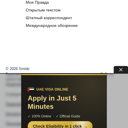
Моя Правда
Открытым текстом
Штатный корреспондент
Международное обозрение
© 2026 Smido
Видеоматериалы встраиваются из открытых источников. Сайт не
хранит видео. По вопросам авторских прав —
help@smido.ru
.
Правообладателям
Сообщите нам если
Видео не работает
Правообладателям
Контакты
Политика конфиденциальности