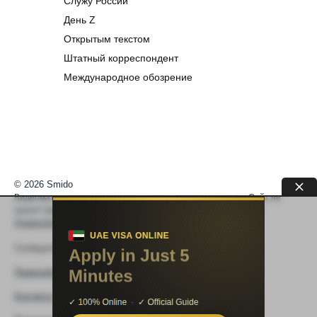
Служу России
День Z
Открытым текстом
Штатный корреспондент
Международное обозрение
© 2026 Smido
Видеоматериалы встраиваются из открытых источников. Сайт не
хранит видео. По вопросам авторских прав —
help@smido.ru
.
Правообладателям
Сообщите нам если
Видео не работает
Правообладателям
Контакты