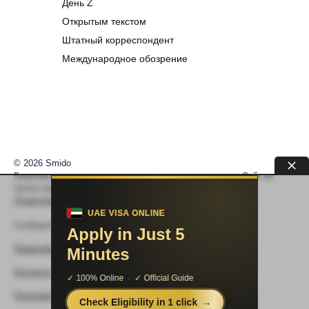
День Z
Открытым текстом
Штатный корреспондент
Международное обозрение
© 2026 Smido
Видеоматериалы встраиваются из открытых источников. Сайт не
хранит видео. По вопросам авторских прав —
help@smido.ru
.
Правообладателям
Сообщите нам если
Видео не работает
Правообладателям
Контакты
Политика конфиденциальности