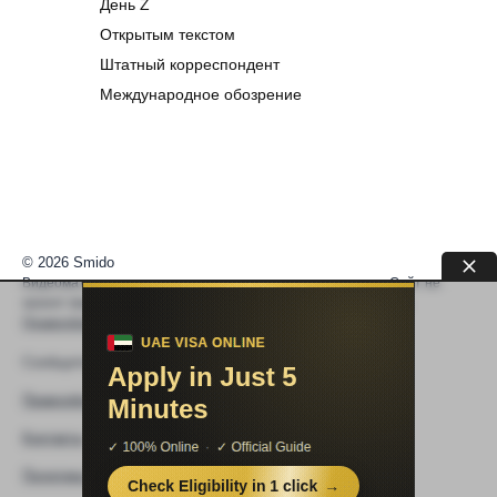
День Z
Открытым текстом
Штатный корреспондент
Международное обозрение
© 2026 Smido
Видеоматериалы встраиваются из открытых источников. Сайт не
хранит видео. По вопросам авторских прав —
help@smido.ru
.
Правообладателям
Сообщите нам если
Видео не работает
Правообладателям
Контакты
Политика конфиденциальности