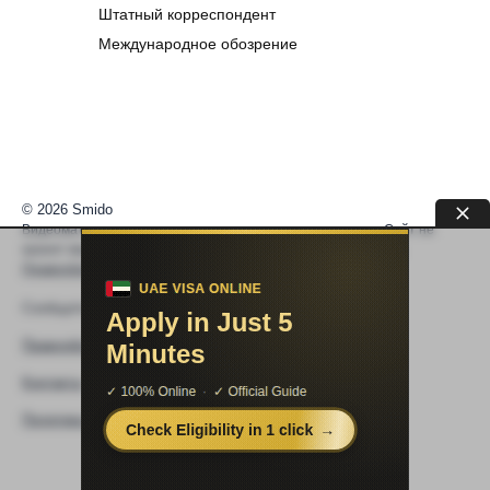
Штатный корреспондент
Международное обозрение
© 2026 Smido
Видеоматериалы встраиваются из открытых источников. Сайт не
хранит видео. По вопросам авторских прав —
help@smido.ru
.
Правообладателям
Сообщите нам если
Видео не работает
Правообладателям
Контакты
Политика конфиденциальности