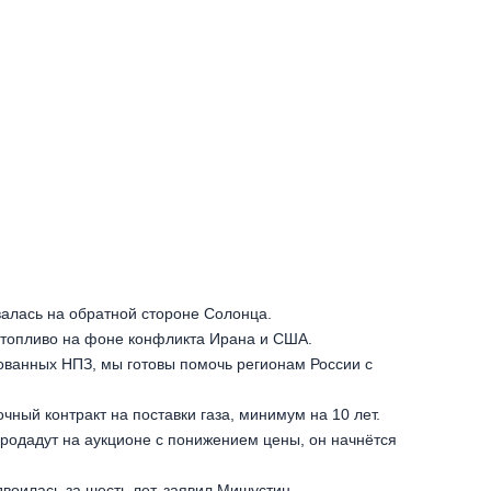
валась на обратной стороне Солонца.
а топливо на фоне конфликта Ирана и США.
ованных НПЗ, мы готовы помочь регионам России с
ный контракт на поставки газа, минимум на 10 лет.
родадут на аукционе с понижением цены, он начнётся
двоилась за шесть лет, заявил Мишустин.