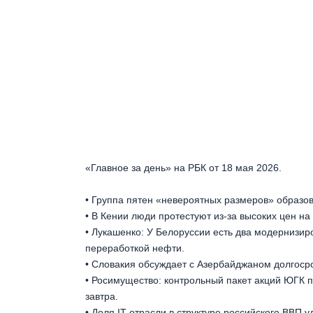
«Главное за день» на РБК от 18 мая 2026.
• Группа пятен «невероятных размеров» образо
• В Кении люди протестуют из-за высоких цен н
• Лукашенко: У Белоруссии есть два модернизир
переработкой нефти.
• Словакия обсуждает с Азербайджаном долгосроч
• Росимущество: контрольный пакет акций ЮГК п
завтра.
• Доля IT-отрасли в структуре российского ВВП у