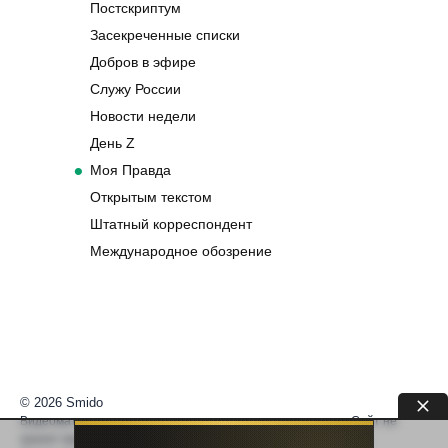
Постскриптум
Засекреченные списки
Добров в эфире
Служу России
Новости недели
День Z
Моя Правда
Открытым текстом
Штатный корреспондент
Международное обозрение
© 2026 Smido
Видеоматериалы встраиваются из открытых источников. Сайт не
хранит видео. По вопросам авторских прав —
help@smido.ru
.