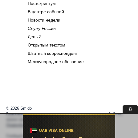
Постскриптум
В центре событий
Новости недели
Служу России
День Z
Открытым текстом
Штатный корреспондент
Международное обозрение
© 2026 Smido
8
Видеоматериалы встраиваются из открытых источников. Сайт не
хранит видео. По вопросам авторских прав —
help@smido.ru
.
Правообладателям
Сообщите нам если
Видео не работает