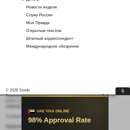
Новости недели
Служу России
Моя Правда
Открытым текстом
Штатный корреспондент
Международное обозрение
© 2026 Smido
6
Видеоматериалы встраиваются из открытых источников. Сайт не
хранит видео. По вопросам авторских прав —
help@smido.ru
.
Правообладателям
Сообщите нам если
Видео не работает
Правообладателям