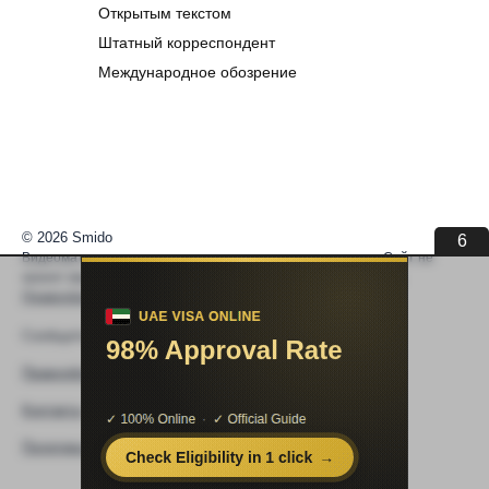
Открытым текстом
Штатный корреспондент
Международное обозрение
© 2026 Smido
6
Видеоматериалы встраиваются из открытых источников. Сайт не
хранит видео. По вопросам авторских прав —
help@smido.ru
.
Правообладателям
Сообщите нам если
Видео не работает
Правообладателям
Контакты
Политика конфиденциальности