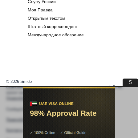
Служу России
Моя Правда
Открытым текстом
Штатный корреспондент
Международное обозрение
© 2026 Smido
5
Видеоматериалы встраиваются из открытых источников. Сайт не
хранит видео. По вопросам авторских прав —
help@smido.ru
.
Правообладателям
Сообщите нам если
Видео не работает
Правообладателям
Контакты