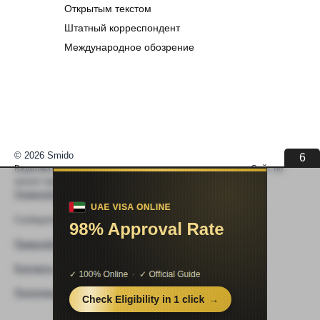
Открытым текстом
Штатный корреспондент
Международное обозрение
© 2026 Smido
5
Видеоматериалы встраиваются из открытых источников. Сайт не
хранит видео. По вопросам авторских прав —
help@smido.ru
.
Правообладателям
Сообщите нам если
Видео не работает
Правообладателям
Контакты
Политика конфиденциальности