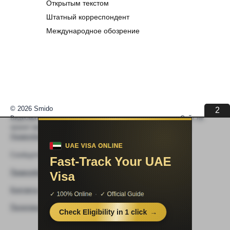
Открытым текстом
Штатный корреспондент
Международное обозрение
© 2026 Smido
1
Видеоматериалы встраиваются из открытых источников. Сайт не
хранит видео. По вопросам авторских прав —
help@smido.ru
.
Правообладателям
Сообщите нам если
Видео не работает
Правообладателям
Контакты
Политика конфиденциальности