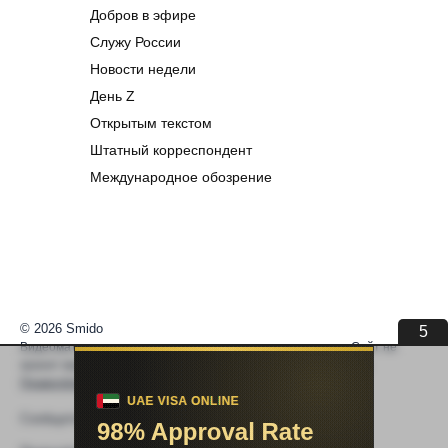
Добров в эфире
Служу России
Новости недели
День Z
Открытым текстом
Штатный корреспондент
Международное обозрение
© 2026 Smido
5
Видеоматериалы встраиваются из открытых источников. Сайт не
хранит видео. По вопросам авторских прав —
help@smido.ru
.
Правообладателям
Сообщите нам если
Видео не работает