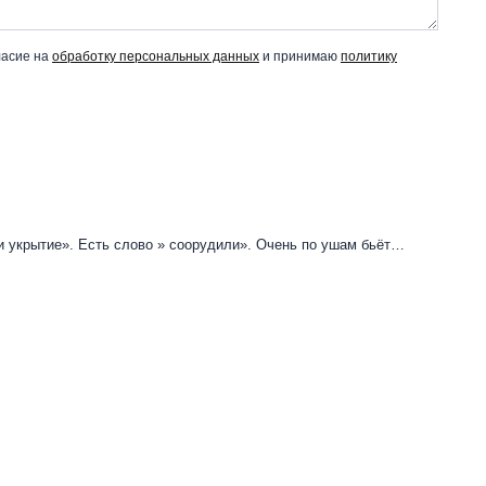
ласие на
обработку персональных данных
и принимаю
политику
и укрытие». Есть слово » соорудили». Очень по ушам бьёт…